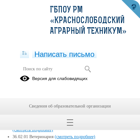
ГБПОУ РМ
«КРАСНОСЛОБОДСКИЙ
АГРАРНЫЙ ТЕХНИКУМ»
Написать письмо
Версия для слабовидящих
Реализуемые образовательные
программы
35.02.16 Эксплуатация и ремонт сельскохозяйственной техники
Сведения об образовательной организации
и оборудования
(смотреть подробнее)
35.02.05 Агрономия
(смотреть подробнее)
35.02.08 Электрификация и автоматизация сельского хозяйства
(смотреть подробнее)
36.02.01 Ветеринария
(смотреть подробнее)