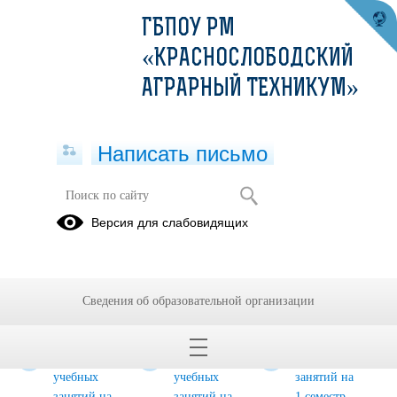
ГБПОУ РМ
«КРАСНОСЛОБОДСКИЙ
АГРАРНЫЙ ТЕХНИКУМ»
Написать письмо
Студентам
Версия для слабовидящих
Расписание
Государственная
Расписание
учебных
итоговая
учебных
занятий
аттестация
занятий
Сведения об образовательной организации
2021-2022
2021-2022
2022-2023
учебный год
учебный год
учебный год
Расписание
Расписание
Расписание
учебных
учебных
занятий на
занятий на
занятий на
1 семестр