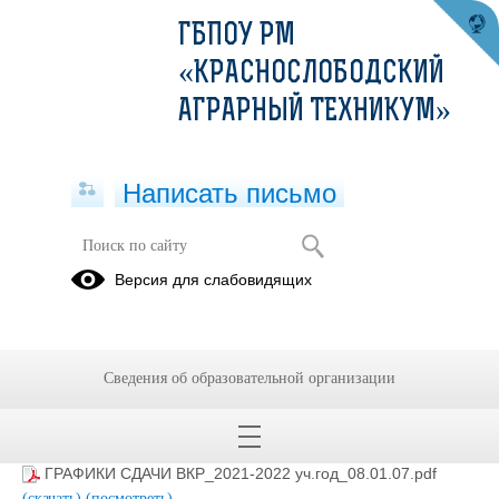
ГБПОУ РМ
«КРАСНОСЛОБОДСКИЙ
АГРАРНЫЙ ТЕХНИКУМ»
Написать письмо
Государственная итоговая
Версия для слабовидящих
аттестация 2021-2022 учебный год
05.01.2022
Сведения об образовательной организации
Положение о выпускной квалификационной работе.pdf
(скачать)
(посмотреть)
ГРАФИКИ СДАЧИ ВКР_2021-2022 уч.год_08.01.07.pdf
(скачать)
(посмотреть)