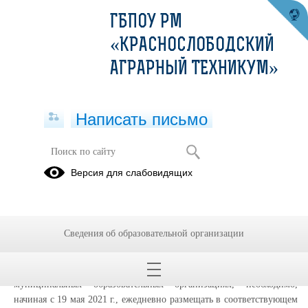
ГБПОУ РМ
«КРАСНОСЛОБОДСКИЙ
АГРАРНЫЙ ТЕХНИКУМ»
Написать письмо
Версия для слабовидящих
Питание
На основании письма № ГД-1158/01 от 17.05.2021 г. Министерства
просвещения Российской Федерации, в целях организации
Сведения об образовательной организации
автоматического мониторинга и анализа ежедневного меню
горячего питания обучающихся по образовательным программам
начального общего образования в государственных и
муниципальных образовательных организациях, необходимо,
начиная с 19 мая 2021 г., ежедневно размещать в соответствующем